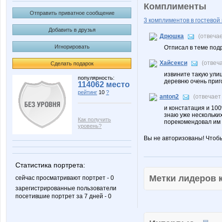
Комплименты
Отправить приватное сообщение
3 комплиментов в гостевой 
Добавить в друзья
Дрюшка
(отвеча
Игнорировать
Отписал в теме под
Хайсекси
(отвеч
Сделать подарок
извините такую улиц
популярность:
деревню очень приг
114062 место
рейтинг
10
?
anton2
(отвечает
и констатация и 100
знаю уже нескольких
Как получить
порекомендовал им 
уровень?
Вы не авторизованы! Чтоб
Статистика портрета:
Метки лидеров
сейчас просматривают портрет - 0
зарегистрированные пользователи
посетившие портрет за 7 дней - 0